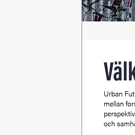
Väl
Urban Fut
mellan for
perspektiv
och samhä