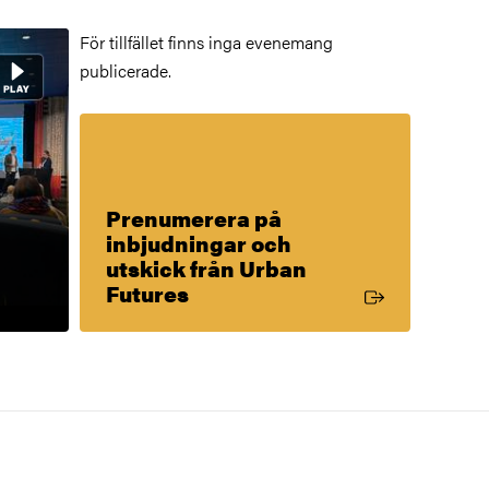
För tillfället finns inga evenemang
publicerade.
Prenumerera på
inbjudningar och
utskick från Urban
Extern länk
Futures