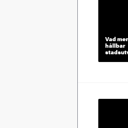
Vad men
hållbar
stadsut