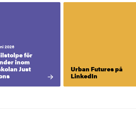
uni 2026
ilstolpe för
nder inom
skolan Just
Urban Futures på
Extern länk
ions
LinkedIn