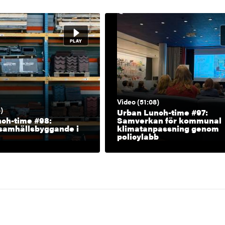
Video (51:08)
)
Urban Lunch-time #97:
ch-time #98:
Samverkan för kommunal
 samhällsbyggande i
klimatanpassning genom
policylabb