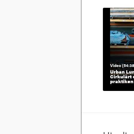
Video (54:38
Urban Lun
Cirkulärt
praktiken