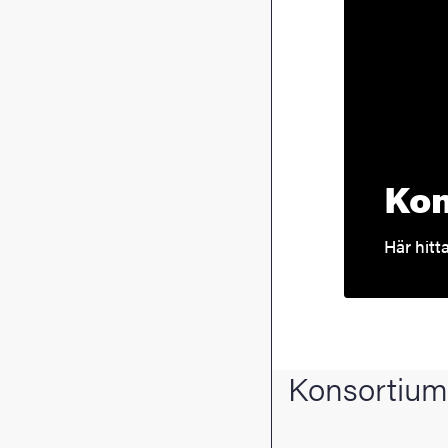
Kon
Här hitt
Konsortium