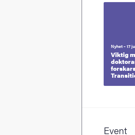
Nyhet – 17 j
Viktig m
doktora
forskar
Transit
Event