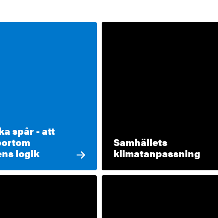
a spår - att
bortom
Samhällets
ens logik
klimatanpassning