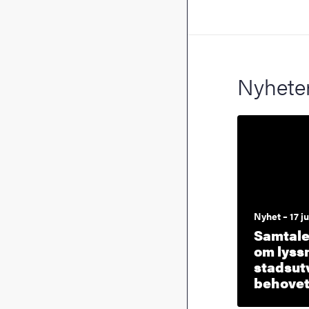
Nyhete
Nyhet – 17 j
Samtalet
om lyss
stadsut
behovet