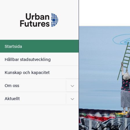
Sökfunktionen
Sidfoten
Bild
Kontakt
Huvudmeny
Startsida
Om webbplatsen
Hållbar stadsutveckling
Kunskap och kapacitet
Undermeny för Om oss
Om oss
Undermeny för Aktuellt
Aktuellt