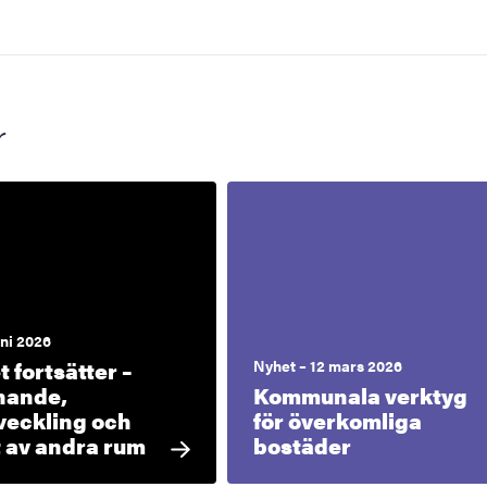
r
uni 2026
 fortsätter –
Nyhet – 12 mars 2026
nande,
Kommunala verktyg
veckling och
för överkomliga
 av andra rum
bostäder