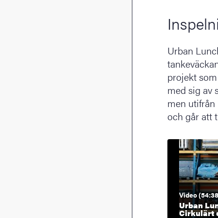
Inspeln
Urban Lunch
tankeväckan
projekt som 
med sig av s
men utifrån 
och går att t
Video (54:38
Urban Lun
Cirkulärt