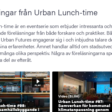
ingar från Urban Lunch-time
-time är en eventserie som erbjuder intressanta oc
de föreläsningar från både forskare och praktiker. B
Urban Futures engagerar sig i och inbjudna talare d
ina erfarenheter. Ämnet handlar alltid om stadsutvec
många olika perspektiv. Några av föreläsningarna sp
a del av efteråt.
Video (51:08)
)
Urban Lunch-time #97:
ch-time #98:
Samverkan för kommunal
 samhällsbyggande i
klimatanpassning genom