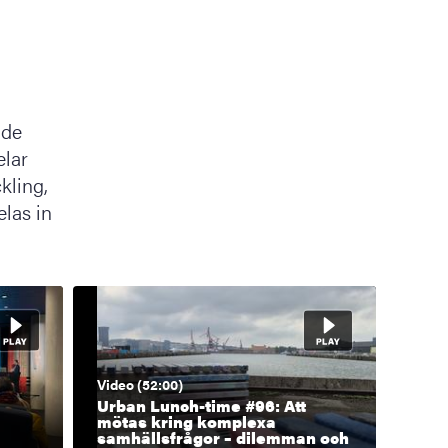
h
åde
elar
kling,
elas in
Video (52:00)
Urban Lunch-time #96: Att
mötas kring komplexa
samhällsfrågor – dilemman och