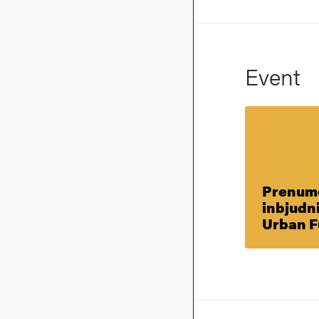
Event
Prenum
inbjudni
Urban F