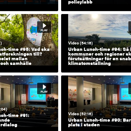
policylabb
)
Video (54:16)
ch-time #95: Vad ska
Urban Lunch-time #94: Så
atforskningen till?
kommuner och regioner s
elet mellan
förutsättningar för en sna
 och samhälle
klimatomställning
:04)
Video (52:16)
ch-time #91:
ande
Urban Lunch-time #90: Ba
rdialog
plats i staden