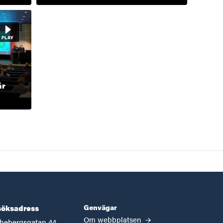
är
Genvägar
öksadress
Om webbplatsen
hebergsgatan 44