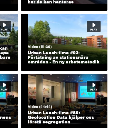
hur de kan hanteras
Video (51:39)
 kan
kapa
Urban Lunch-time #93:
bbare
Förtätning av stationsnära
områden - En ny arbetsmetodik
Video (44:44)
Urban Lunch-time #89:
rnens
Geolocation Data hjälper oss
förstå segregation