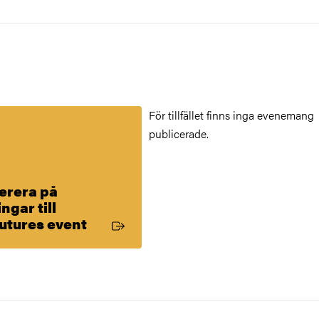
För tillfället finns inga evenemang
publicerade.
erera på
ngar till
Extern länk
utures event