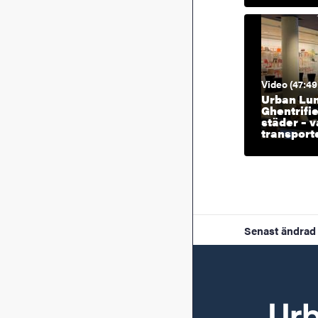
Video (47:49
Urban Lun
Ghentrifi
städer – 
transporte
Senast ändrad