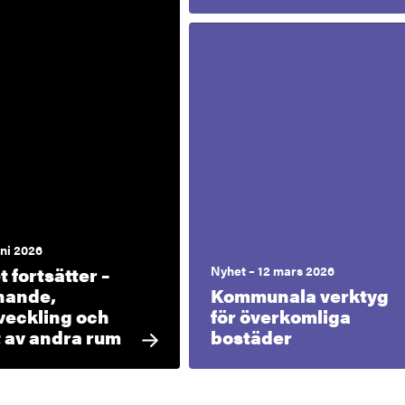
uni 2026
 fortsätter –
Nyhet – 12 mars 2026
nande,
Kommunala verktyg
veckling och
för överkomliga
 av andra rum
bostäder