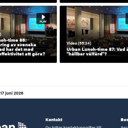
)
ch-time 86:
Video (55:24)
ering av svenska
vad har det med
Urban Lunch-time 87: Vad 
ffektivitet att göra?
"hållbar välfärd"?
17 juni 2026
Kontakt
Bes
Du hittar kontaktuppgifter till
Asc