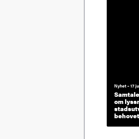
Nyhet – 17 j
Samtalet
om lyss
stadsut
behovet