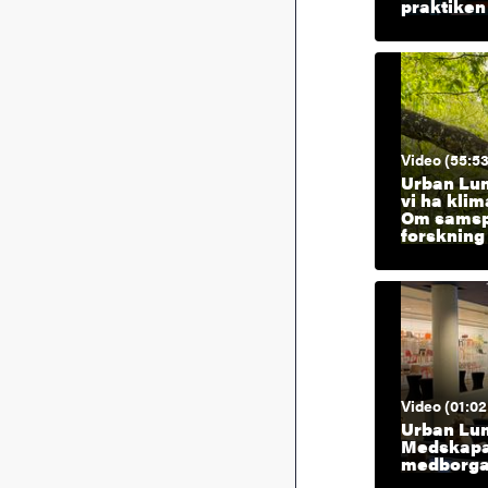
praktiken
Video (55:53
Urban Lun
vi ha klim
Om samsp
forskning
Video (01:02
Urban Lun
Medskap
medborga