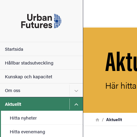
Sökfunktionen
Sidfoten
Kontakt
Akt
Huvudmeny
Startsida
Om webbplatsen
Hållbar stadsutveckling
Kunskap och kapacitet
Här hitt
Undermeny för Om oss
Om oss
Undermeny för Aktuellt
Aktuellt
Hitta nyheter
Länkstig
Hem
Aktuellt
Hitta evenemang