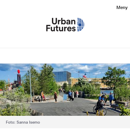
Sökfunktionen
Meny
Sidfoten
Kontakt
Sök
Om webbplatsen
Bild
Foto: Sanna Isemo