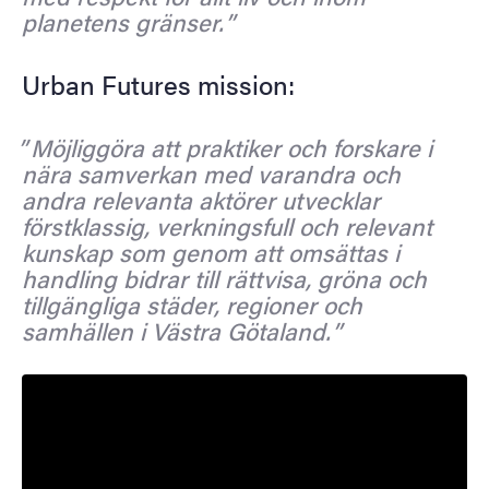
planetens gränser.
Urban Futures mission:
Möjliggöra att praktiker och forskare i
nära samverkan med varandra och
andra relevanta aktörer utvecklar
förstklassig, verkningsfull och relevant
kunskap som genom att omsättas i
handling bidrar till rättvisa, gröna och
tillgängliga städer, regioner och
samhällen i Västra Götaland.