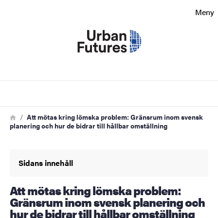
Sökfunktionen
Meny
Sidfoten
Kontakt
Sök
Om webbplatsen
Länkstig
Hem
Att mötas kring lömska problem: Gränsrum inom svensk
planering och hur de bidrar till hållbar omställning
Sidans innehåll
Att mötas kring lömska problem:
Gränsrum inom svensk planering och
hur de bidrar till hållbar omställning