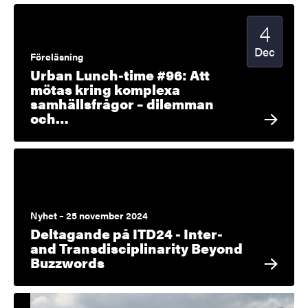
4
Startdatu
2025
Dec
Föreläsning
Urban Lunch-time #96: Att
mötas kring komplexa
samhällsfrågor – dilemman
och…
Nyhet – 25 november 2024
Deltagande på ITD24 - Inter-
and Transdisciplinarity Beyond
Buzzwords