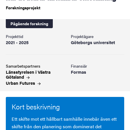
Forskningsprojekt
Pågående forskning
Projekttid
Projektägare
2021 - 2025
Göteborgs universitet
Samarbetspartners
Finansiär
Länsstyrelsen i Västra
Formas
Götaland
Urban
Futures
Kort beskrivning
Ett skifte mot ett hållbart samhälle innebär även ett
skifte från den planering som dominerat det