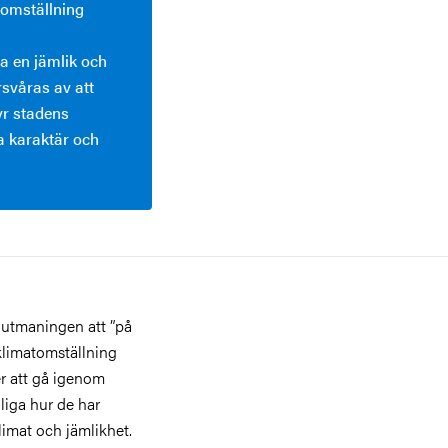
tomställning
pa en jämlik och
rsvåras av att
yr stadens
a karaktär och
 utmaningen att ”på
klimatomställning
r att gå igenom
liga hur de har
klimat och jämlikhet.