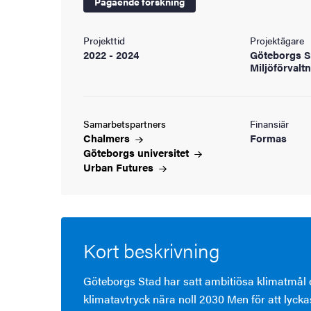
Pågående forskning
Projekttid
Projektägare
2022 - 2024
Göteborgs S
Miljöförvalt
Samarbetspartners
Finansiär
Chalmers
Formas
Göteborgs
universitet
Urban
Futures
Kort beskrivning
Göteborgs Stad har satt ambitiösa klimatmål o
klimatavtryck nära noll 2030 Men för att lycka