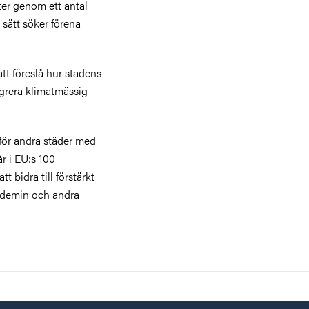
er genom ett antal
 sätt söker förena
t föreslå hur stadens
tegrera klimatmässig
a för andra städer med
r i EU:s 100
 bidra till förstärkt
ademin och andra