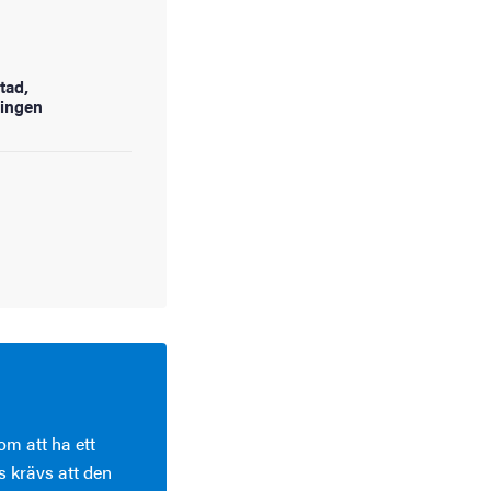
tad,
ningen
m att ha ett
s krävs att den